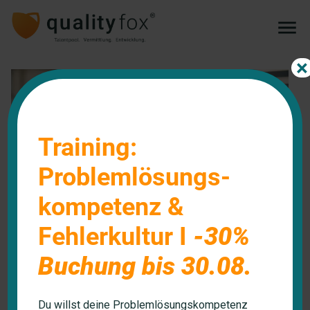
×
Training:
Problemlösungs-
kompetenz &
Fehlerkultur I
-30%
Buchung bis 30.08.
Recruiting
Qualitätssicherung
Du willst deine Problemlösungskompetenz