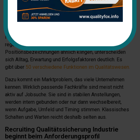
internen Interessenkonflikten umgehen können.
Das macht die Suche anspruchsvoll. Ein
Qualitätsingenieur im Automotive-Umfeld bringt andere
Schwerpunkte mit als ein Supplier Quality Manager im
Maschinenbau oder ein Qualitätsmanager in einem
regulierten Produktionsumfeld. Selbst wenn die
Positionsbezeichnungen ähnlich klingen, unterscheiden
sich Alltag, Erwartung und Erfolgsfaktoren deutlich. Es
gibt über
50 verschiedene Funktionen im Qualitätswesen.
Dazu kommt ein Marktproblem, das viele Unternehmen
kennen. Wirklich passende Fachkräfte sind meist nicht
aktiv auf Jobsuche. Sie sind in stabilen Anstellungen,
werden intern gebunden oder nur dann wechselbereit,
wenn Aufgabe, Umfeld und Timing stimmen. Klassisches
Schalten und Warten reicht deshalb selten aus.
Recruiting Qualitätssicherung Industrie
beginnt beim Anforderungsprofil