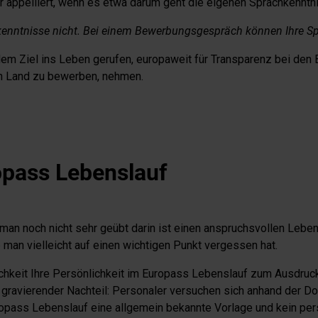
r appelliert, wenn es etwa darum geht die eigenen Sprachkenntni
kenntnisse nicht. Bei einem Bewerbungsgespräch können Ihre Sp
m Ziel ins Leben gerufen, europaweit für Transparenz bei den 
en Land zu bewerben, nehmen.
opass Lebenslauf
 man noch nicht sehr geübt darin ist einen anspruchsvollen Lebe
man vielleicht auf einen wichtigen Punkt vergessen hat.
keit Ihre Persönlichkeit im Europass Lebenslauf zum Ausdruck z
in gravierender Nachteil: Personaler versuchen sich anhand der D
ass Lebenslauf eine allgemein bekannte Vorlage und kein person