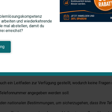
r der Frage, wie sie ihren Lebenslauf in eine ansprechende Form
infach auszufüllen ist. Welche Vor- und Nachteile sich daraus 
roblemlösungskompetenz
er arbeiten und wiederkehrende
le mal abstellen, damit du
rei erreichst?
 Lebenslauf
ing
Sprachen verfügbare Online-Vorlage, mit dem Ziel europaweit für 
lder und tragen Ihre Erfahrungen, Ausbildungen, etc. ein. Auf de
l, dass es Ihnen ermöglicht rasch und einfach Ihren Lebenslauf z
uch ein Leitfaden zur Verfügung gestellt, wodurch keine Fragen 
e Telefonnummer angegeben werden soll:
 den nationalen Bestimmungen, um sicherzugehen, dass Ihre Tel