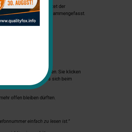
 bringen. Die Lösung bietet der
ergeben, finden Sie hier zusammengefasst.
Verständlichkeit zu sorgen. Sie klicken
n ersten Blick handelt es sich beim
u erstellen.
mehr offen bleiben dürften.
efonnummer einfach zu lesen ist.“