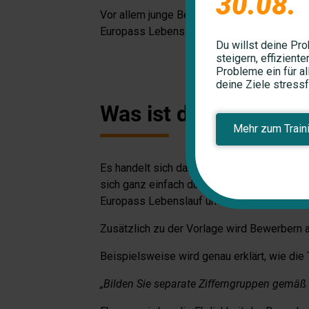
30.08.
Vor allem junge Bewerber stehen oftmals vo
Europass Lebenslauf, welcher als Vorlage e
Du willst deine P
steigern, effizient
Probleme ein für al
deine Ziele stressf
Was ist der Europass
Mehr zum Train
Es handelt sich dabei um eine in mehreren 
sich ganz einfach durch die vorgegebenen Fe
Europass Lebenslauf um ein hilfreiches Too
Zusätzlich zu der Vorlage wird Bewerbern a
Beispielsweise wird genau erklärt, wie di
„Bilden Sie separate Zifferngruppen gemäß