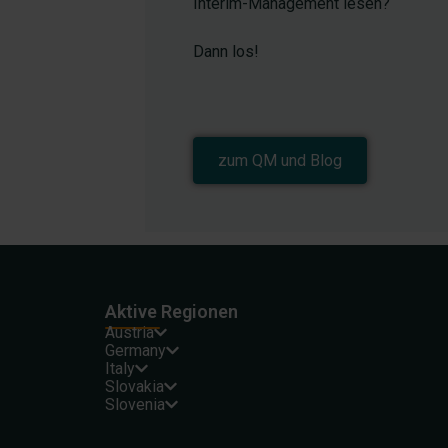
Interim-Management lesen?
Dann los!
zum QM und Blog
Aktive Regionen
Austria
Germany
Italy
Slovakia
Slovenia